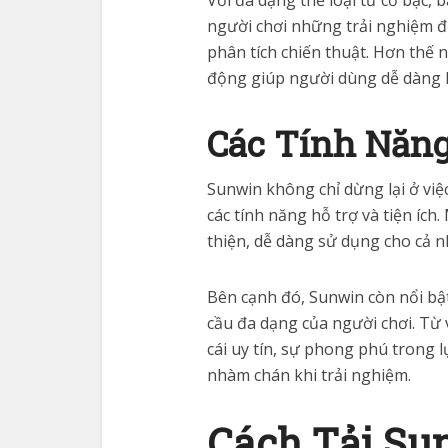
Với đa dạng thể loại từ cờ bạc, b
người chơi những trải nghiệm đ
phân tích chiến thuật. Hơn thế nữ
động giúp người dùng dễ dàng kế
Các Tính Năng
Sunwin không chỉ dừng lại ở việ
các tính năng hỗ trợ và tiện ích
thiện, dễ dàng sử dụng cho cả 
Bên cạnh đó, Sunwin còn nổi bậ
cầu đa dạng của người chơi. Từ v
cái uy tín, sự phong phú trong 
nhàm chán khi trải nghiệm.
Cách Tải Su