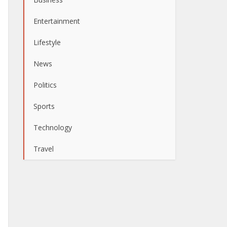
Entertainment
Lifestyle
News
Politics
Sports
Technology
Travel