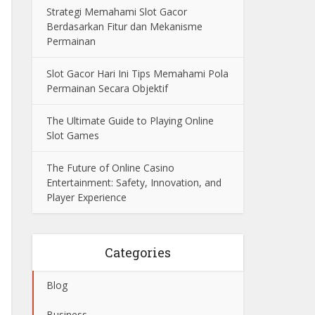
Strategi Memahami Slot Gacor
Berdasarkan Fitur dan Mekanisme
Permainan
Slot Gacor Hari Ini Tips Memahami Pola
Permainan Secara Objektif
The Ultimate Guide to Playing Online
Slot Games
The Future of Online Casino
Entertainment: Safety, Innovation, and
Player Experience
Categories
Blog
Business