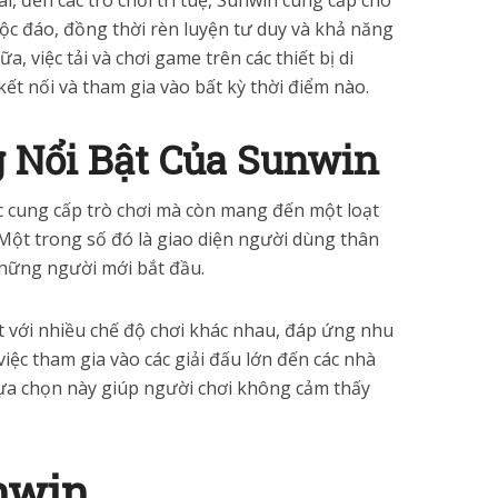
ài, đến các trò chơi trí tuệ, Sunwin cung cấp cho
ộc đáo, đồng thời rèn luyện tư duy và khả năng
a, việc tải và chơi game trên các thiết bị di
t nối và tham gia vào bất kỳ thời điểm nào.
 Nổi Bật Của Sunwin
c cung cấp trò chơi mà còn mang đến một loạt
. Một trong số đó là giao diện người dùng thân
những người mới bắt đầu.
t với nhiều chế độ chơi khác nhau, đáp ứng nhu
iệc tham gia vào các giải đấu lớn đến các nhà
lựa chọn này giúp người chơi không cảm thấy
nwin