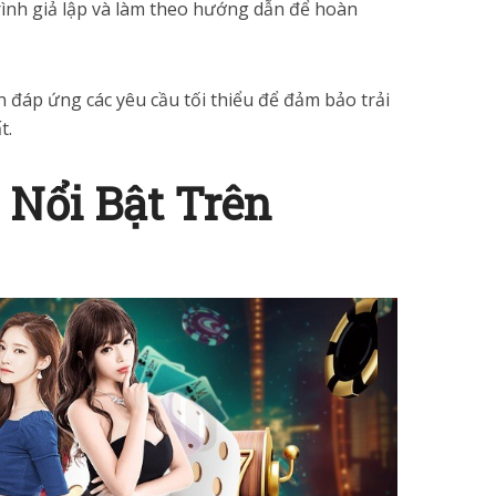
ình giả lập và làm theo hướng dẫn để hoàn
 đáp ứng các yêu cầu tối thiểu để đảm bảo trải
t.
 Nổi Bật Trên