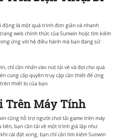
di động là một quá trình đơn giản và nhanh
 trang web chính thức của Sunwin hoặc tìm kiếm
ơng ứng với hệ điều hành mà bạn đang sử
n, chỉ cần nhấn vào nút tải về và đợi cho quá
nên cung cấp quyền truy cập cần thiết để ứng
rên thiết bị của bạn.
i Trên Máy Tính
nwin cũng hỗ trợ người chơi tải game trên máy
 tiên, bạn cần tải về một trình giả lập như
khi cài đặt xong, bạn chỉ cần tìm kiếm Sunwin