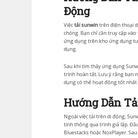
Động
Việc
tải sunwin
trên điện thoại 
chóng. Bạn chỉ cần truy cập vào
ứng dụng trên kho ứng dụng tư
dụng.
Sau khi tìm thấy ứng dụng Sunwi
trình hoàn tất. Lưu ý rằng bạn 
dụng có thể hoạt động tốt nhất t
Hướng Dẫn Tả
Ngoài việc tải trên di động, Su
tính thông qua trình giả lập. Đầu
Bluestacks hoặc NoxPlayer. Sau 