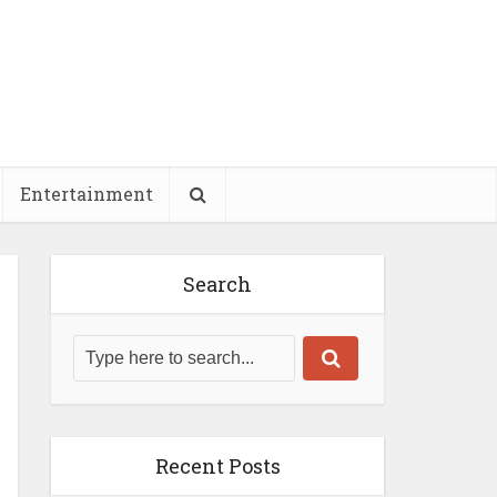
Entertainment
Search
Recent Posts