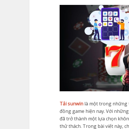
Tải sunwin
là một trong những 
đồng game hiện nay. Với những 
đã trở thành một lựa chọn không
thử thách. Trong bài viết này, c