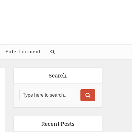
Entertainment
Search
Recent Posts