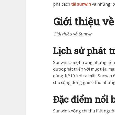
phá cách
tải sunwin
và những lợ
Giới thiệu v
Giới thiệu về Sunwin
Lịch sử phát 
Sunwin là một trong những nền 
được phát triển với mục tiêu man
dùng. Kể từ khi ra mắt, Sunwin
cho cộng đồng game thủ những 
Đặc điểm nổi 
Sunwin không chỉ thu hút người