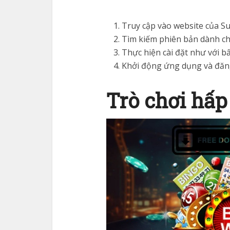
Truy cập vào website của S
Tìm kiếm phiên bản dành cho
Thực hiện cài đặt như với b
Khởi động ứng dụng và đăng
Trò chơi hấp