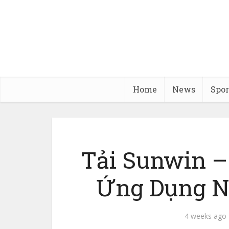
Home
News
Spor
Tải Sunwin –
Ứng Dụng N
4 weeks ago