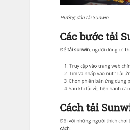
Hướng dẫn tải Sunwin
Các bước tải S
Để
tải sunwin
, người dùng có t
Truy cập vào trang web chí
Tìm và nhấp vào nút “Tải ứ
Chọn phiên bản ứng dụng ph
Sau khi tải về, tiến hành cà
Cách tải Sunw
Đối với những người thích chơi 
cách: