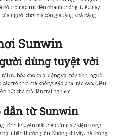
à hỗ trợ nạp rút tiền nhanh chóng. Điều này
m của người chơi mà còn gia tăng khả năng
chơi Sunwin
gười dùng tuyệt vời
và tối ưu hóa cho cả di động và máy tính, người
o các trò chơi mà không gặp phải rào cản. Điều
ốn hút cho mỗi lần trải nghiệm.
p dẫn từ Sunwin
ng trình khuyến mãi theo từng sự kiện trong
ơ hội nhận thưởng lớn. Không chỉ vậy, hệ thống