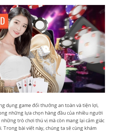
ng dụng game đổi thưởng an toàn và tiện lợi,
ong những lựa chọn hàng đầu của nhiều người
những trò chơi thú vị mà còn mang lại cảm giác
i. Trong bài viết này, chúng ta sẽ cùng khám