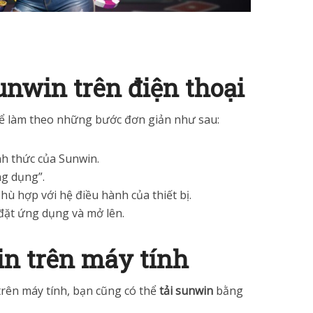
unwin trên điện thoại
hể làm theo những bước đơn giản như sau:
nh thức của Sunwin.
ng dụng”.
ù hợp với hệ điều hành của thiết bị.
i đặt ứng dụng và mở lên.
in trên máy tính
trên máy tính, bạn cũng có thể
tải sunwin
bằng