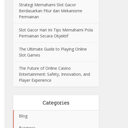
Strategi Memahami Slot Gacor
Berdasarkan Fitur dan Mekanisme
Permainan
Slot Gacor Hari Ini Tips Memahami Pola
Permainan Secara Objektif
The Ultimate Guide to Playing Online
Slot Games
The Future of Online Casino
Entertainment: Safety, Innovation, and
Player Experience
Categories
Blog
Business