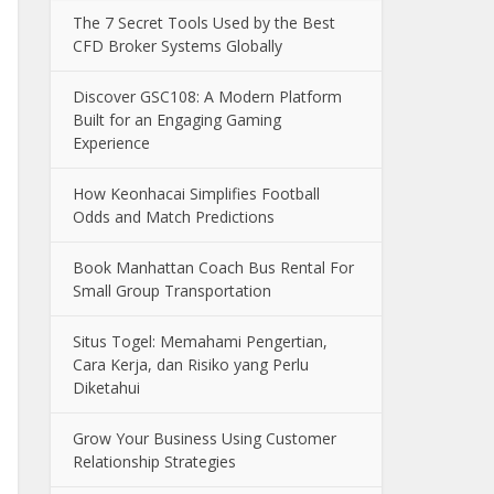
The 7 Secret Tools Used by the Best
CFD Broker Systems Globally
Discover GSC108: A Modern Platform
Built for an Engaging Gaming
Experience
How Keonhacai Simplifies Football
Odds and Match Predictions
Book Manhattan Coach Bus Rental For
Small Group Transportation
Situs Togel: Memahami Pengertian,
Cara Kerja, dan Risiko yang Perlu
Diketahui
Grow Your Business Using Customer
Relationship Strategies