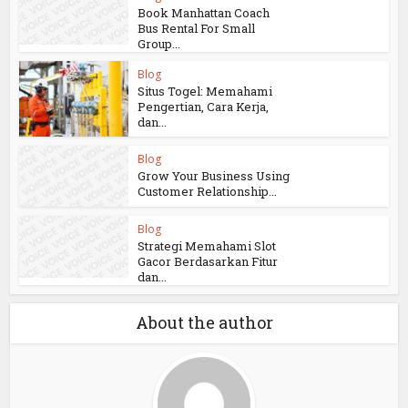
Book Manhattan Coach
Bus Rental For Small
Group...
Blog
Situs Togel: Memahami
Pengertian, Cara Kerja,
dan...
Blog
Grow Your Business Using
Customer Relationship...
Blog
Strategi Memahami Slot
Gacor Berdasarkan Fitur
dan...
About the author