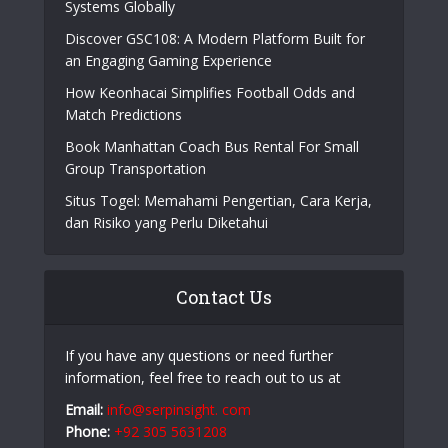
Systems Globally
Discover GSC108: A Modern Platform Built for
an Engaging Gaming Experience
How Keonhacai Simplifies Football Odds and
Match Predictions
Book Manhattan Coach Bus Rental For Small
Group Transportation
Situs Togel: Memahami Pengertian, Cara Kerja,
dan Risiko yang Perlu Diketahui
Contact Us
If you have any questions or need further
information, feel free to reach out to us at
Email:
info@serpinsight. com
Phone:
+92 305 5631208