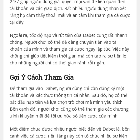
24/7 giúp người dùng giải quyết mọi vấn đề liên quan đến
tài khoản và các giao dịch. Rất nhiều người dùng nhận xét
rằng họ cảm thấy thoải mái và an tâm khi tham gia cá cược
tại đây.
Ngoài ra, tốc độ nạp và rút tiền của Dabet cũng rất nhanh
chóng. Người chơi có thể dễ dàng chuyển tiền vào tài
khoản của mình và tham gia cá cược ngay lập tức. Việc này
không chỉ giúp tiết kiệm thời gian mà còn tạo ra sự tiện lợi
cho những người chỉ có thời gian rảnh rỗi ngắn.
Gợi Ý Cách Tham Gia
Để tham gia vào Dabet, người dùng chỉ cần đăng ký một
tài khoản và xác thực thông tin cá nhân. Sau đó, họ có thể
bắt đầu nạp tiền và lựa chọn trò chơi mà mình yêu thích.
Bên cạnh đó, người chơi cũng có thể tham gia các chương
trình khuyến mãi để tối ưu hóa số tiền cược của mình.
Một điểm chưa được nhiều người biết đến về Dabet là, bên
cạnh việc cá cược, nền tảng này còn tổ chức nhiều sự kiện