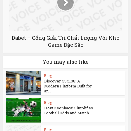
Dabet – Cổng Giải Trí Chất Lượng Với Kho
Game Đặc Sắc
You may also like
Blog
Discover GSC108: A
Modern Platform Built for
an...
Blog
How Keonhacai Simplifies
Football Odds and Match...
Blog