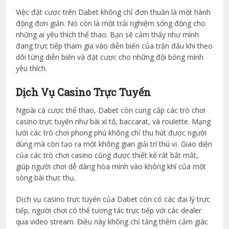
Việc đặt cược trên Dabet không chỉ đơn thuần là một hành
động đơn giản. Nó còn là một trải nghiệm sống động cho
những ai yêu thích thể thao. Bạn sẽ cảm thấy như mình
đang trực tiếp tham gia vào diễn biến của trận đấu khi theo
dõi từng diễn biến và đặt cược cho những đội bóng mình
yêu thích.
Dịch Vụ Casino Trực Tuyến
Ngoài cá cược thể thao, Dabet còn cung cấp các trò chơi
casino trực tuyến như bài xì tố, baccarat, và roulette. Mạng
lưới các trò chơi phong phú không chỉ thu hút được người
dùng mà còn tạo ra một không gian giải trí thú vị. Giao diện
của các trò chơi casino cũng được thiết kế rất bắt mắt,
giúp người chơi dễ dàng hòa mình vào không khí của một
sòng bài thực thụ.
Dịch vụ casino trực tuyến của Dabet còn có các đại lý trực
tiếp, người chơi có thể tương tác trực tiếp với các dealer
qua video stream. Điều này không chỉ tăng thêm cảm giác