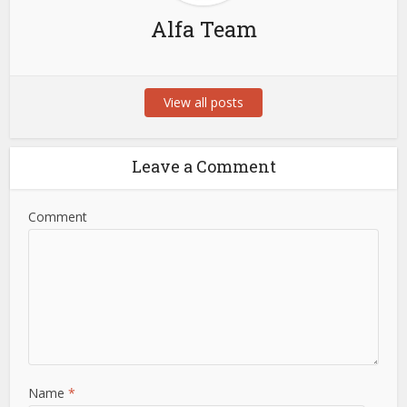
Alfa Team
View all posts
Leave a Comment
Comment
Name
*