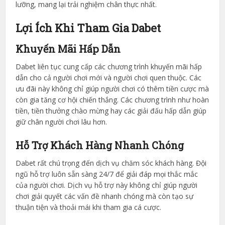
lưỡng, mang lại trải nghiệm chân thực nhất.
Lợi Ích Khi Tham Gia Dabet
Khuyến Mãi Hấp Dẫn
Dabet liên tục cung cấp các chương trình khuyến mãi hấp
dẫn cho cả người chơi mới và người chơi quen thuộc. Các
ưu đãi này không chỉ giúp người chơi có thêm tiền cược mà
còn gia tăng cơ hội chiến thắng. Các chương trình như hoàn
tiền, tiền thưởng chào mừng hay các giải đấu hấp dẫn giúp
giữ chân người chơi lâu hơn.
Hỗ Trợ Khách Hàng Nhanh Chóng
Dabet rất chú trọng đến dịch vụ chăm sóc khách hàng. Đội
ngũ hỗ trợ luôn sẵn sàng 24/7 để giải đáp mọi thắc mắc
của người chơi. Dịch vụ hỗ trợ này không chỉ giúp người
chơi giải quyết các vấn đề nhanh chóng mà còn tạo sự
thuận tiện và thoải mái khi tham gia cá cược.