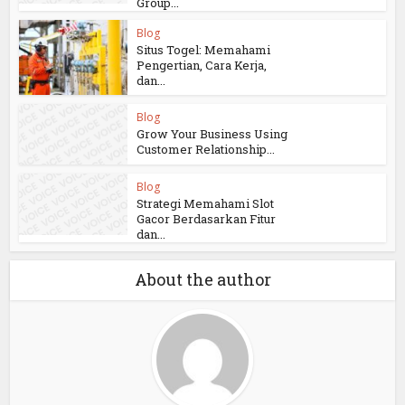
Group...
Blog
Situs Togel: Memahami
Pengertian, Cara Kerja,
dan...
Blog
Grow Your Business Using
Customer Relationship...
Blog
Strategi Memahami Slot
Gacor Berdasarkan Fitur
dan...
About the author