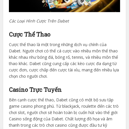
Các Loại Hình Cược Trên Dabet
Cược Thể Thao
Cược thể thao là một trong những dịch vụ chính của
Dabet. Người chơi có thể cá cược vào nhiều môn thể thao
khác nhau như bóng đá, bóng rổ, tennis, và nhiều môn thể
thao khác. Dabet cũng cung cấp các kèo cược đa dạng từ
cược đơn, cược chấp đến cược tài xỉu, mang đến nhiều lựa
chọn cho người chơi.
Casino Trực Tuyến
Bên cạnh cược thể thao, Dabet cũng có một bộ sưu tập
game casino phong phú. Từ blackjack, roulette đến các trò
chơi slot, người chơi sẽ hoàn toàn bị cuốn hút vào thế giới
Casino sống động của Dabet. Chất lượng đồ họa và âm
thanh trong các trò chơi casino cũng được đầu tư kỹ