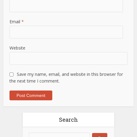
Email
*
Website
Save my name, email, and website in this browser for
the next time I comment.
Search