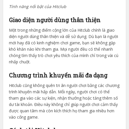
Tính năng nổi bật của Hitclub
Giao diện người dùng thân thiện
Một trong những điểm cộng lớn của Hitclub chính là giao
diện người dùng thân thiện và dễ sử dụng. Dù bạn là người
mới hay đã có kinh nghiệm chơi game, bạn sẽ không gặp
khó khăn nào khi tham gia. Mọi người đều có thể nhanh
chóng tìm thấy trò chơi yêu thích của mình chỉ trong vài cú
nhấp chuột.
Chương trình khuyến mãi đa dạng
Hitclub cũng không quên tri ân người chơi bằng các chương
trình khuyến mãi hấp dẫn. Mỗi ngày, người chơi có thể
tham gia vào các sự kiện, nhận thưởng hoặc tăng thêm số
dư tài khoản. Điều này không chỉ giúp người chơi cảm thấy
được quan tâm mà còn kích thích họ tham gia nhiều hơn
vào cổng game.