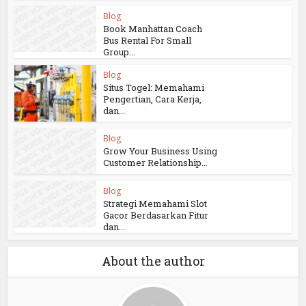
Blog
Book Manhattan Coach
Bus Rental For Small
Group...
Blog
Situs Togel: Memahami
Pengertian, Cara Kerja,
dan...
Blog
Grow Your Business Using
Customer Relationship...
Blog
Strategi Memahami Slot
Gacor Berdasarkan Fitur
dan...
About the author