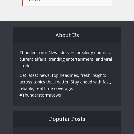
About Us
Thunderstorm News delivers breaking updates,
current affairs, trending entertainment, and viral
stories.
Get latest news, top headlines, fresh insights
across topics that matter. Stay ahead with fast,
reliable, real-time coverage.
#ThunderstormNews
Popular Posts