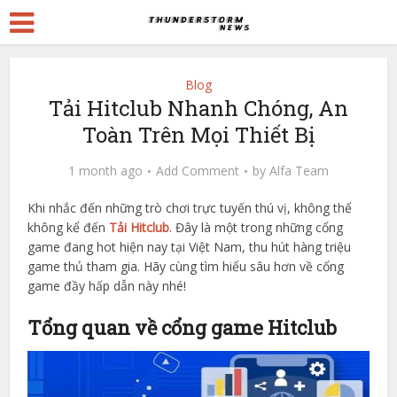
Blog
Tải Hitclub Nhanh Chóng, An
Toàn Trên Mọi Thiết Bị
1 month ago
Add Comment
by
Alfa Team
Khi nhắc đến những trò chơi trực tuyến thú vị, không thể
không kể đến
Tải Hitclub
. Đây là một trong những cổng
game đang hot hiện nay tại Việt Nam, thu hút hàng triệu
game thủ tham gia. Hãy cùng tìm hiểu sâu hơn về cổng
game đầy hấp dẫn này nhé!
Tổng quan về cổng game Hitclub