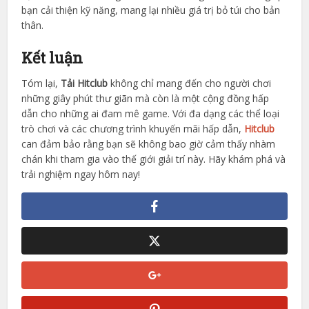
bạn cải thiện kỹ năng, mang lại nhiều giá trị bỏ túi cho bản
thân.
Kết luận
Tóm lại,
Tải Hitclub
không chỉ mang đến cho người chơi
những giây phút thư giãn mà còn là một cộng đồng hấp
dẫn cho những ai đam mê game. Với đa dạng các thể loại
trò chơi và các chương trình khuyến mãi hấp dẫn,
Hitclub
can đảm bảo rằng bạn sẽ không bao giờ cảm thấy nhàm
chán khi tham gia vào thế giới giải trí này. Hãy khám phá và
trải nghiệm ngay hôm nay!