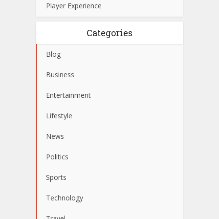
Player Experience
Categories
Blog
Business
Entertainment
Lifestyle
News
Politics
Sports
Technology
Travel