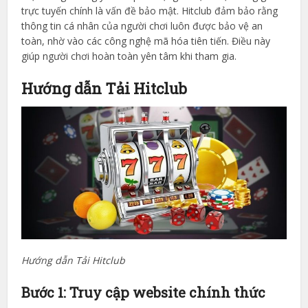
trực tuyến chính là vấn đề bảo mật. Hitclub đảm bảo rằng
thông tin cá nhân của người chơi luôn được bảo vệ an
toàn, nhờ vào các công nghệ mã hóa tiên tiến. Điều này
giúp người chơi hoàn toàn yên tâm khi tham gia.
Hướng dẫn Tải Hitclub
Hướng dẫn Tải Hitclub
Bước 1: Truy cập website chính thức