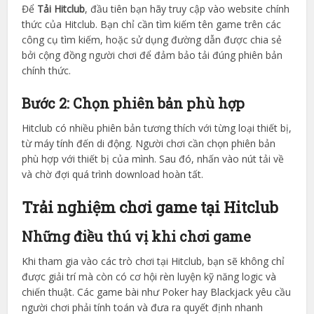
Để
Tải Hitclub
, đầu tiên bạn hãy truy cập vào website chính
thức của Hitclub. Bạn chỉ cần tìm kiếm tên game trên các
công cụ tìm kiếm, hoặc sử dụng đường dẫn được chia sẻ
bởi cộng đồng người chơi để đảm bảo tải đúng phiên bản
chính thức.
Bước 2: Chọn phiên bản phù hợp
Hitclub có nhiều phiên bản tương thích với từng loại thiết bị,
từ máy tính đến di động. Người chơi cần chọn phiên bản
phù hợp với thiết bị của mình. Sau đó, nhấn vào nút tải về
và chờ đợi quá trình download hoàn tất.
Trải nghiệm chơi game tại Hitclub
Những điều thú vị khi chơi game
Khi tham gia vào các trò chơi tại Hitclub, bạn sẽ không chỉ
được giải trí mà còn có cơ hội rèn luyện kỹ năng logic và
chiến thuật. Các game bài như Poker hay Blackjack yêu cầu
người chơi phải tính toán và đưa ra quyết định nhanh