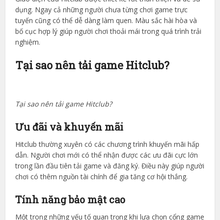
dụng. Ngay cả những người chưa từng chơi game trực
tuyến cũng có thể dễ dàng làm quen. Màu sắc hài hòa và
bố cục hợp lý giúp người chơi thoải mái trong quá trình trải
nghiệm.
Tại sao nên tải game Hitclub?
Tại sao nên tải game Hitclub?
Ưu đãi và khuyến mãi
Hitclub thường xuyên có các chương trình khuyến mãi hấp
dẫn. Người chơi mới có thể nhận được các ưu đãi cực lớn
trong lần đầu tiên tải game và đăng ký. Điều này giúp người
chơi có thêm nguồn tài chính để gia tăng cơ hội thắng.
Tính năng bảo mật cao
Một trong những yếu tố quan trọng khi lựa chọn cổng game