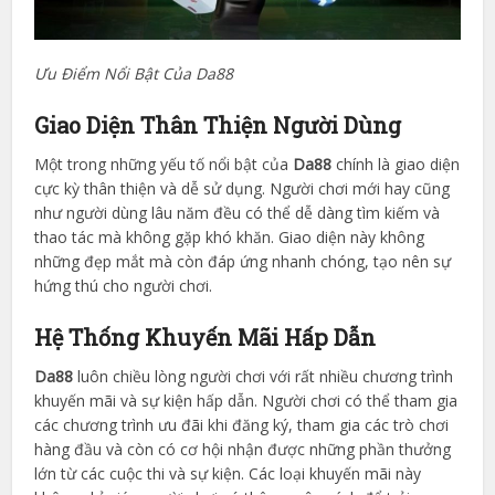
Ưu Điểm Nổi Bật Của Da88
Giao Diện Thân Thiện Người Dùng
Một trong những yếu tố nổi bật của
Da88
chính là giao diện
cực kỳ thân thiện và dễ sử dụng. Người chơi mới hay cũng
như người dùng lâu năm đều có thể dễ dàng tìm kiếm và
thao tác mà không gặp khó khăn. Giao diện này không
những đẹp mắt mà còn đáp ứng nhanh chóng, tạo nên sự
hứng thú cho người chơi.
Hệ Thống Khuyến Mãi Hấp Dẫn
Da88
luôn chiều lòng người chơi với rất nhiều chương trình
khuyến mãi và sự kiện hấp dẫn. Người chơi có thể tham gia
các chương trình ưu đãi khi đăng ký, tham gia các trò chơi
hàng đầu và còn có cơ hội nhận được những phần thưởng
lớn từ các cuộc thi và sự kiện. Các loại khuyến mãi này