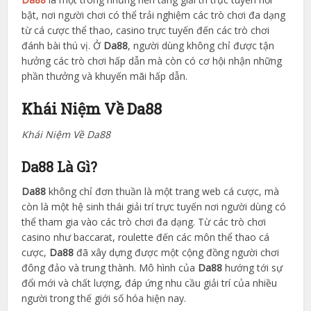
bật, nơi người chơi có thể trải nghiệm các trò chơi đa dạng
từ cá cược thể thao, casino trực tuyến đến các trò chơi
đánh bài thú vị. Ở
Da88
, người dùng không chỉ được tận
hưởng các trò chơi hấp dẫn mà còn có cơ hội nhận những
phần thưởng và khuyến mãi hấp dẫn.
Khái Niệm Về Da88
Khái Niệm Về Da88
Da88 Là Gì?
Da88
không chỉ đơn thuần là một trang web cá cược, mà
còn là một hệ sinh thái giải trí trực tuyến nơi người dùng có
thể tham gia vào các trò chơi đa dạng. Từ các trò chơi
casino như baccarat, roulette đến các môn thể thao cá
cược,
Da88
đã xây dựng được một cộng đồng người chơi
đông đảo và trung thành. Mô hình của
Da88
hướng tới sự
đổi mới và chất lượng, đáp ứng nhu cầu giải trí của nhiều
người trong thế giới số hóa hiện nay.