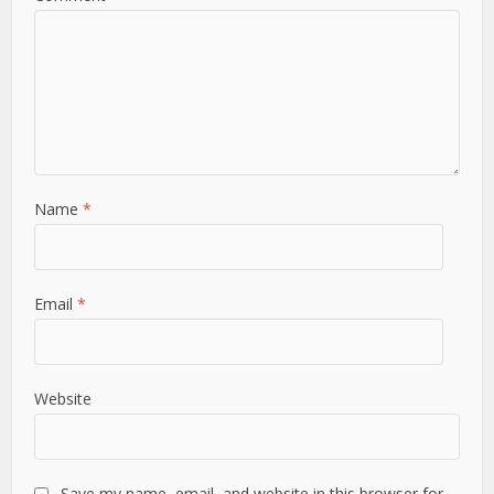
Name
*
Email
*
Website
Save my name, email, and website in this browser for