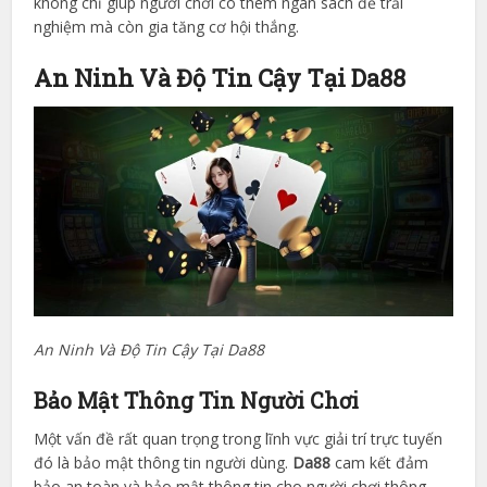
không chỉ giúp người chơi có thêm ngân sách để trải
nghiệm mà còn gia tăng cơ hội thắng.
An Ninh Và Độ Tin Cậy Tại Da88
An Ninh Và Độ Tin Cậy Tại Da88
Bảo Mật Thông Tin Người Chơi
Một vấn đề rất quan trọng trong lĩnh vực giải trí trực tuyến
đó là bảo mật thông tin người dùng.
Da88
cam kết đảm
bảo an toàn và bảo mật thông tin cho người chơi thông