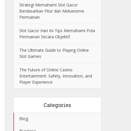
Strategi Memahami Slot Gacor
Berdasarkan Fitur dan Mekanisme
Permainan
Slot Gacor Hari Ini Tips Memahami Pola
Permainan Secara Objektif
The Ultimate Guide to Playing Online
Slot Games
The Future of Online Casino
Entertainment: Safety, Innovation, and
Player Experience
Categories
Blog
Business