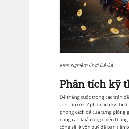
Kinh Nghiệm Chơi Đá Gà
Phân tích kỹ t
Để thắng cuộc trong các trận đ
còn cần có sự phân tích kỹ thuậ
phong cách đá của từng giống g
nâng cao khả năng chiến thắng.
công sẽ là vốn quý để bạn tiến b