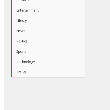
Entertainment
Lifestyle
News
Politics
Sports
Technology
Travel