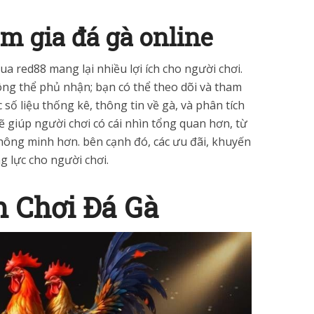
am gia đá gà online
ua red88 mang lại nhiều lợi ích cho người chơi.
không thể phủ nhận; bạn có thể theo dõi và tham
 số liệu thống kê, thông tin về gà, và phân tích
ẽ giúp người chơi có cái nhìn tổng quan hơn, từ
thông minh hơn. bên cạnh đó, các ưu đãi, khuyến
 lực cho người chơi.
 Chơi Đá Gà