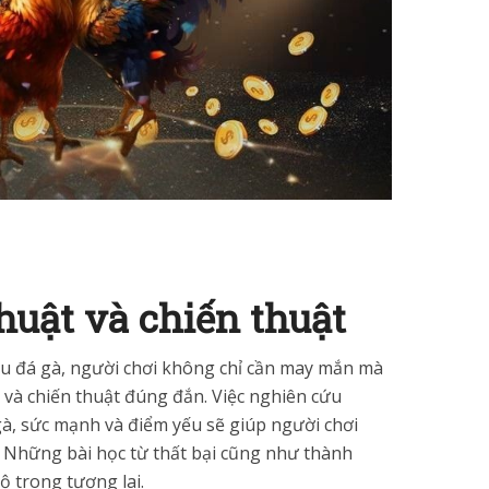
huật và chiến thuật
ấu đá gà, người chơi không chỉ cần may mắn mà
t và chiến thuật đúng đắn. Việc nghiên cứu
à, sức mạnh và điểm yếu sẽ giúp người chơi
 Những bài học từ thất bại cũng như thành
ộ trong tương lai.