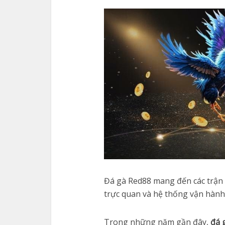
Đá gà Red88 mang đến các trận đ
trực quan và hệ thống vận hành 
Trong những năm gần đây,
đá 