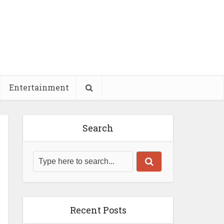
Entertainment
Search
Recent Posts