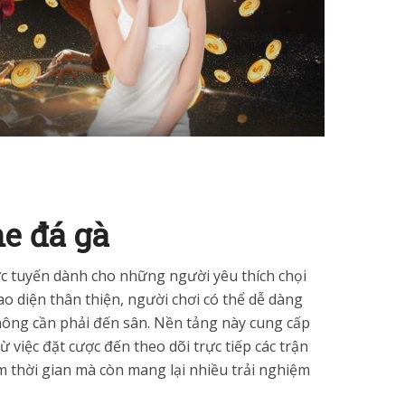
ne đá gà
c tuyến dành cho những người yêu thích chọi
ao diện thân thiện, người chơi có thể dễ dàng
hông cần phải đến sân. Nền tảng này cung cấp
ừ việc đặt cược đến theo dõi trực tiếp các trận
ệm thời gian mà còn mang lại nhiều trải nghiệm