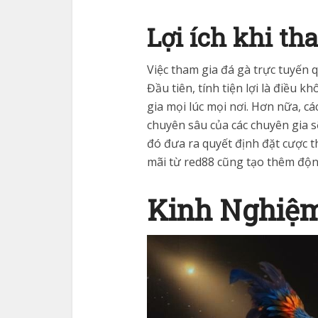
Lợi ích khi th
Việc tham gia đá gà trực tuyến q
Đầu tiên, tính tiện lợi là điều 
gia mọi lúc mọi nơi. Hơn nữa, các
chuyên sâu của các chuyên gia s
đó đưa ra quyết định đặt cược 
mãi từ red88 cũng tạo thêm động
Kinh Nghiệm