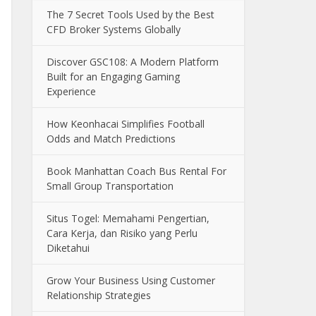
The 7 Secret Tools Used by the Best
CFD Broker Systems Globally
Discover GSC108: A Modern Platform
Built for an Engaging Gaming
Experience
How Keonhacai Simplifies Football
Odds and Match Predictions
Book Manhattan Coach Bus Rental For
Small Group Transportation
Situs Togel: Memahami Pengertian,
Cara Kerja, dan Risiko yang Perlu
Diketahui
Grow Your Business Using Customer
Relationship Strategies